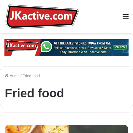
M
Home
/
Fried food
Fried food