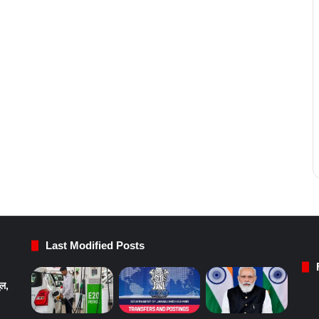
Last Modified Posts
ुल,