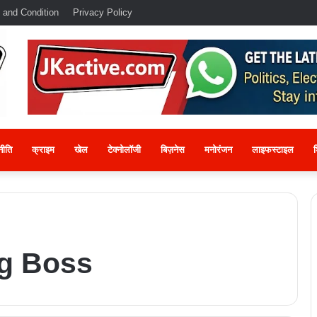
 and Condition
Privacy Policy
नीति
क्राइम
खेल
टेक्नोलॉजी
बिज़नेस
मनोरंजन
लाइफस्टाइल
श
g Boss