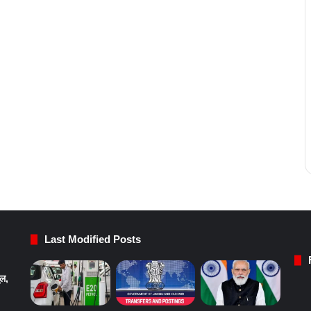
Last Modified Posts
ुल,