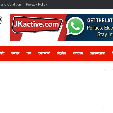
 and Condition
Privacy Policy
नीति
क्राइम
खेल
टेक्नोलॉजी
बिज़नेस
मनोरंजन
लाइफस्टाइल
श