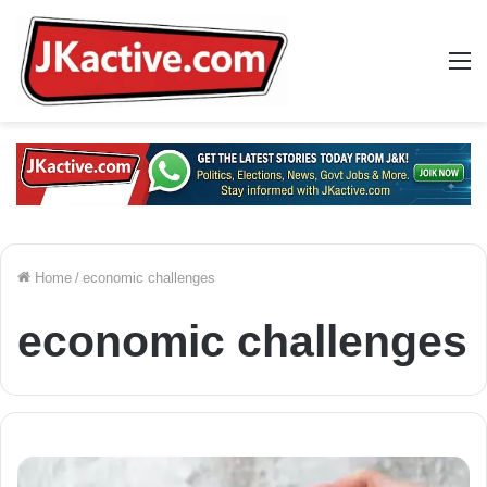
M
Home
/
economic challenges
economic challenges