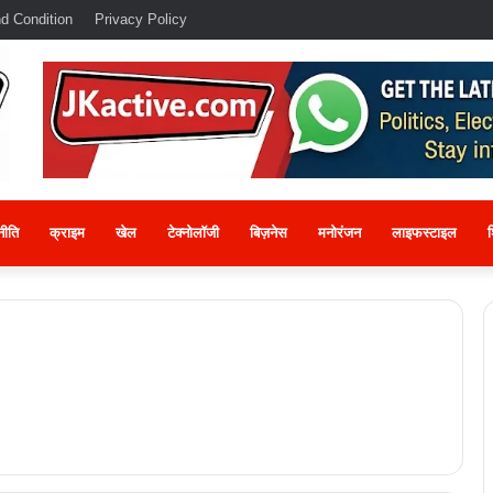
d Condition
Privacy Policy
नीति
क्राइम
खेल
टेक्नोलॉजी
बिज़नेस
मनोरंजन
लाइफस्टाइल
श