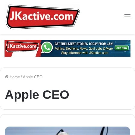
M
Home
/
Apple CEO
Apple CEO