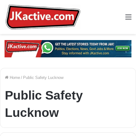
M
Home
/
Public Safety Lucknow
Public Safety
Lucknow