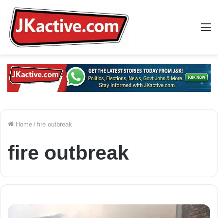
M
Home
/
fire outbreak
fire outbreak