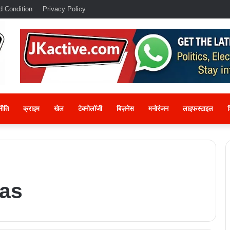
d Condition
Privacy Policy
नीति
क्राइम
खेल
टेक्नोलॉजी
बिज़नेस
मनोरंजन
लाइफस्टाइल
श
as