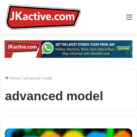
M
Home
/
advanced model
advanced model